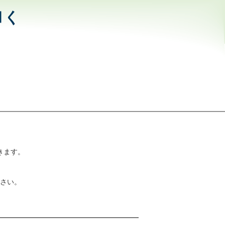
和く
きます。
さい。