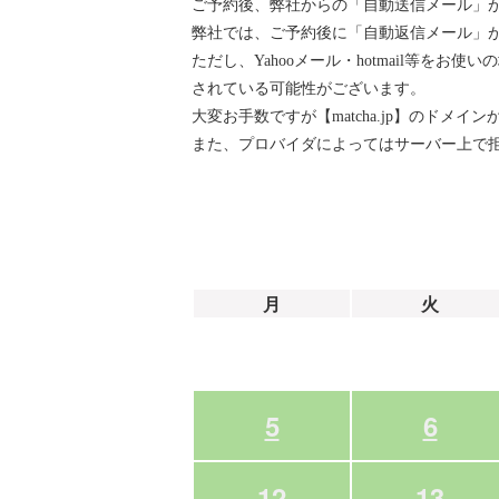
ご予約後、弊社からの「自動送信メール」
弊社では、ご予約後に「自動返信メール」が『ai
ただし、Yahooメール・hotmail等
されている可能性がございます。
大変お手数ですが【matcha.jp】のド
また、プロバイダによってはサーバー上で
月
火
5
6
12
13