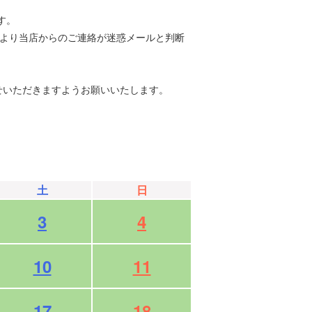
す。
等により当店からのご連絡が迷惑メールと判断
せいただきますようお願いいたします。
土
日
3
4
10
11
17
18