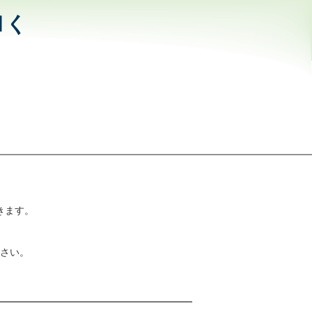
和く
きます。
さい。