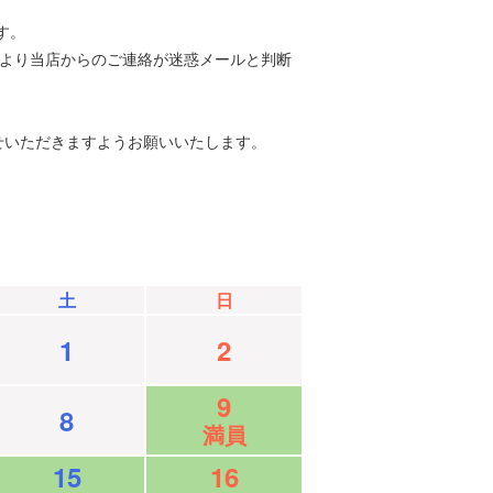
す。
等により当店からのご連絡が迷惑メールと判断
せいただきますようお願いいたします。
土
日
1
2
9
8
満員
15
16