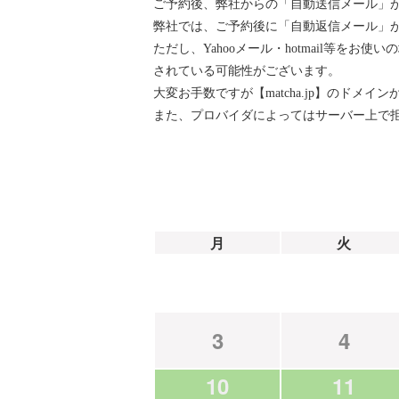
ご予約後、弊社からの「自動送信メール」
弊社では、ご予約後に「自動返信メール」が『ai
ただし、Yahooメール・hotmail等
されている可能性がございます。
大変お手数ですが【matcha.jp】のド
また、プロバイダによってはサーバー上で
月
火
3
4
10
11