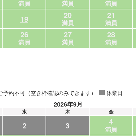
満員
満員
満員
20
21
19
満員
満員
26
27
28
満員
満員
満員
ご予約不可（空き枠確認のみできます）
休業日
2026年9月
水
木
金
4
2
3
満員