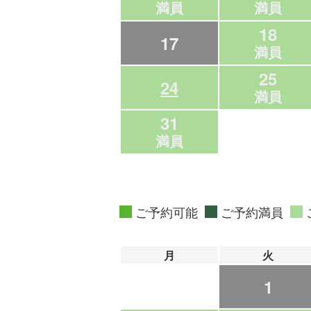
満員
満員
18
17
満員
25
24
満員
31
満員
ご予約可能
ご予約満員
月
火
1