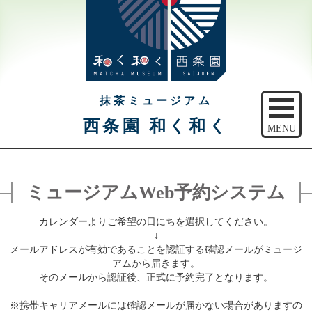
抹茶ミュージアム
西条園 和く和く
MENU
トップ
ミュージアムWeb予約システム
ご予約
カレンダーよりご希望の日にちを選択してください。
アクセス
↓
メールアドレスが有効であることを認証する確認メールがミュージ
注意事項
アムから届きます。
そのメールから認証後、正式に予約完了となります。
休館日のご案内
※携帯キャリアメールには確認メールが届かない場合がありますの