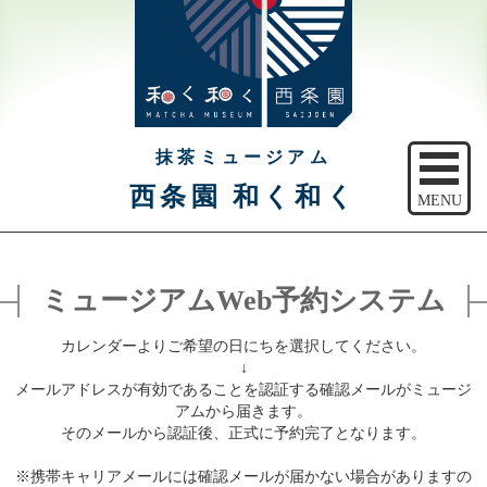
抹茶ミュージアム
西条園 和く和く
MENU
トップ
ミュージアムWeb予約システム
ご予約
カレンダーよりご希望の日にちを選択してください。
アクセス
↓
メールアドレスが有効であることを認証する確認メールがミュージ
注意事項
アムから届きます。
そのメールから認証後、正式に予約完了となります。
休館日のご案内
※携帯キャリアメールには確認メールが届かない場合がありますの