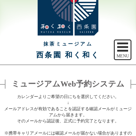
抹茶ミュージアム
西条園 和く和く
MENU
トップ
ミュージアムWeb予約システム
ご予約
カレンダーよりご希望の日にちを選択してください。
アクセス
↓
メールアドレスが有効であることを認証する確認メールがミュージ
注意事項
アムから届きます。
そのメールから認証後、正式に予約完了となります。
休館日のご案内
※携帯キャリアメールには確認メールが届かない場合がありますの