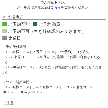
でご注意下さい。
メール受信許可設定は
こちら
をご参考ください。
※ご注意事項
ご予約可能
ご予約満員
ご予約不可（空き枠確認のみできます）
休業日
～予約受付期間～
［1～6名様コース］：翌日（15:00までの予約）～1か月先
［7～20名様コース］：2か月先（お電話にてお問い合わせくださ
い）
［21～40名様コース］：4か月先（お電話にてお問い合わせくださ
い）
～ツアー開始時間～
［1～6名様コース］[7～20名様コース］［21～40名様コース］：
10:00～／13:00～／15:00～
ご注意：