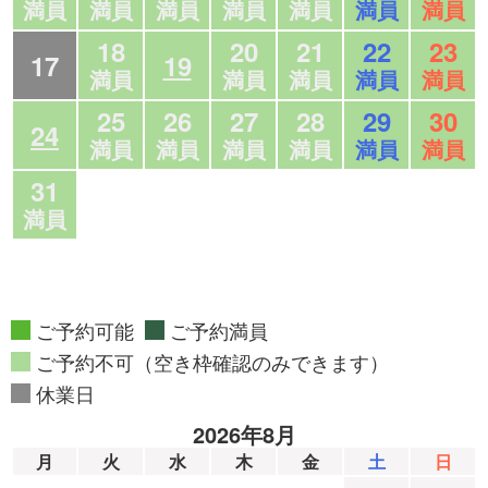
満員
満員
満員
満員
満員
満員
満員
18
20
21
22
23
17
19
満員
満員
満員
満員
満員
25
26
27
28
29
30
24
満員
満員
満員
満員
満員
満員
31
満員
ご予約可能
ご予約満員
ご予約不可（空き枠確認のみできます）
休業日
2026年8月
月
火
水
木
金
土
日