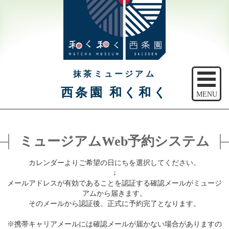
抹茶ミュージアム
西条園 和く和く
MENU
トップ
ミュージアムWeb予約システム
ご予約
カレンダーよりご希望の日にちを選択してください。
アクセス
↓
メールアドレスが有効であることを認証する確認メールがミュージ
注意事項
アムから届きます。
そのメールから認証後、正式に予約完了となります。
休館日のご案内
※携帯キャリアメールには確認メールが届かない場合がありますの