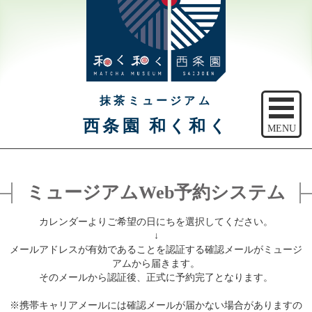
抹茶ミュージアム
西条園 和く和く
MENU
トップ
ミュージアムWeb予約システム
ご予約
カレンダーよりご希望の日にちを選択してください。
アクセス
↓
メールアドレスが有効であることを認証する確認メールがミュージ
注意事項
アムから届きます。
そのメールから認証後、正式に予約完了となります。
休館日のご案内
※携帯キャリアメールには確認メールが届かない場合がありますの