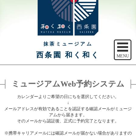
抹茶ミュージアム
西条園 和く和く
MENU
トップ
ミュージアムWeb予約システム
ご予約
カレンダーよりご希望の日にちを選択してください。
アクセス
↓
メールアドレスが有効であることを認証する確認メールがミュージ
注意事項
アムから届きます。
そのメールから認証後、正式に予約完了となります。
休館日のご案内
※携帯キャリアメールには確認メールが届かない場合がありますの