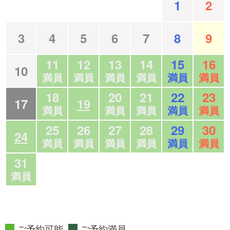
1
2
3
4
5
6
7
8
9
11
12
13
14
15
16
10
満員
満員
満員
満員
満員
満員
18
20
21
22
23
17
19
満員
満員
満員
満員
満員
25
26
27
28
29
30
24
満員
満員
満員
満員
満員
満員
31
満員
ご予約可能
ご予約満員