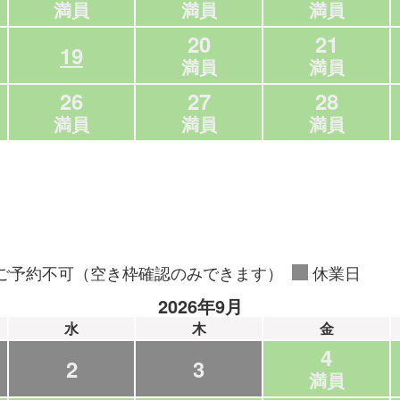
満員
満員
満員
20
21
19
満員
満員
26
27
28
満員
満員
満員
ご予約不可（空き枠確認のみできます）
休業日
2026年9月
水
木
金
4
2
3
満員