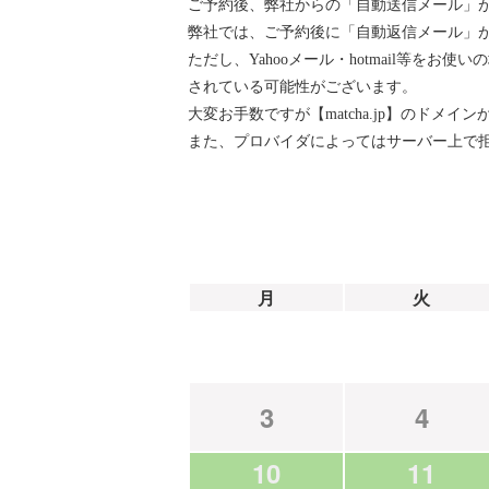
ご予約後、弊社からの「自動送信メール」
弊社では、ご予約後に「自動返信メール」が『ai
ただし、Yahooメール・hotmail等
されている可能性がございます。
大変お手数ですが【matcha.jp】のド
また、プロバイダによってはサーバー上で
月
火
3
4
10
11