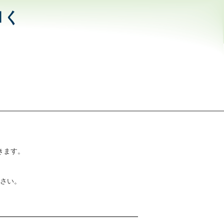
和く
きます。
さい。