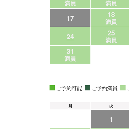
満員
満員
18
17
満員
25
24
満員
31
満員
ご予約可能
ご予約満員
月
火
1