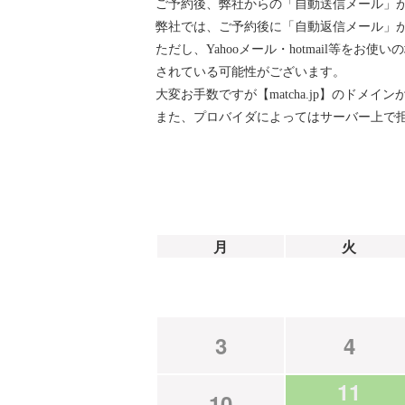
ご予約後、弊社からの「自動送信メール」
弊社では、ご予約後に「自動返信メール」が『ai
ただし、Yahooメール・hotmail等
されている可能性がございます。
大変お手数ですが【matcha.jp】のド
また、プロバイダによってはサーバー上で
月
火
3
4
11
10