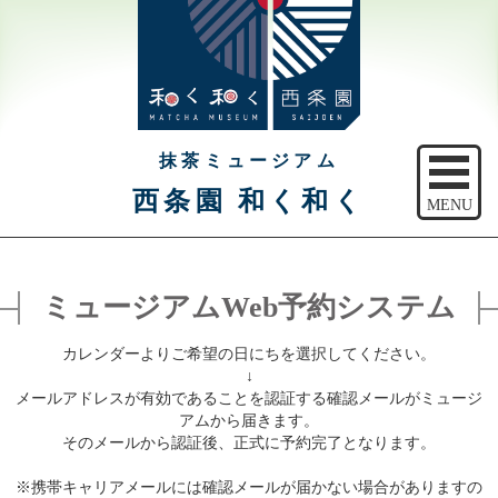
抹茶ミュージアム
西条園 和く和く
MENU
トップ
ミュージアムWeb予約システム
ご予約
カレンダーよりご希望の日にちを選択してください。
アクセス
↓
メールアドレスが有効であることを認証する確認メールがミュージ
注意事項
アムから届きます。
そのメールから認証後、正式に予約完了となります。
休館日のご案内
※携帯キャリアメールには確認メールが届かない場合がありますの