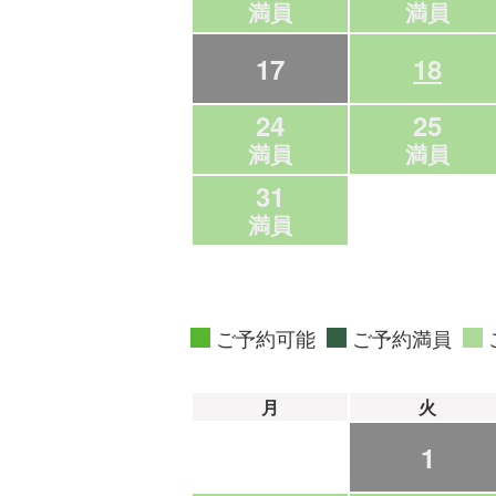
満員
満員
17
18
24
25
満員
満員
31
満員
ご予約可能
ご予約満員
月
火
1