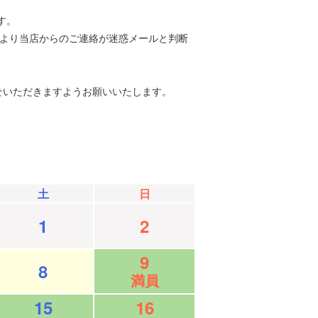
す。
等により当店からのご連絡が迷惑メールと判断
せいただきますようお願いいたします。
土
日
1
2
9
8
満員
15
16