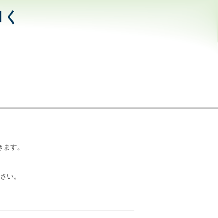
和く
きます。
さい。