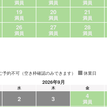
満員
満員
満員
19
20
21
満員
満員
満員
26
27
28
満員
満員
満員
ご予約不可（空き枠確認のみできます）
休業日
2026年9月
水
木
金
4
2
3
満員