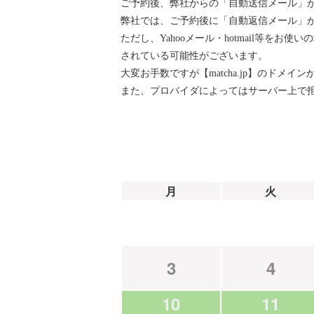
ご予約後、弊社からの「自動送信メール」
弊社では、ご予約後に「自動返信メール」が『ai
ただし、Yahooメール・hotmail等
されている可能性がございます。
大変お手数ですが【matcha.jp】のド
また、プロバイダによってはサーバー上で
月
火
3
4
10
11