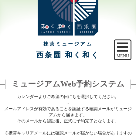
抹茶ミュージアム
西条園 和く和く
MENU
トップ
ミュージアムWeb予約システム
ご予約
カレンダーよりご希望の日にちを選択してください。
アクセス
↓
メールアドレスが有効であることを認証する確認メールがミュージ
注意事項
アムから届きます。
そのメールから認証後、正式に予約完了となります。
休館日のご案内
※携帯キャリアメールには確認メールが届かない場合がありますの