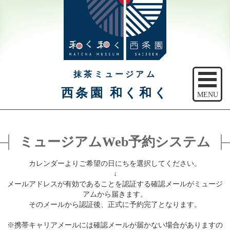
抹茶ミュージアム
西条園 和く和く
MENU
トップ
ミュージアムWeb予約システム
ご予約
カレンダーよりご希望の日にちを選択してください。
アクセス
↓
メールアドレスが有効であることを認証する確認メールがミュージ
注意事項
アムから届きます。
そのメールから認証後、正式に予約完了となります。
休館日のご案内
※携帯キャリアメールには確認メールが届かない場合がありますの