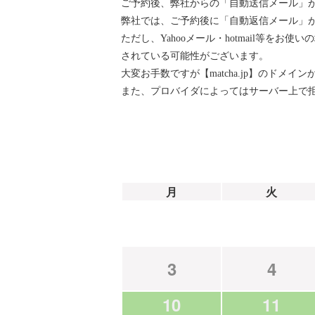
ご予約後、弊社からの「自動送信メール」
弊社では、ご予約後に「自動返信メール」が『ai
ただし、Yahooメール・hotmail等
されている可能性がございます。
大変お手数ですが【matcha.jp】のド
また、プロバイダによってはサーバー上で
月
火
3
4
10
11