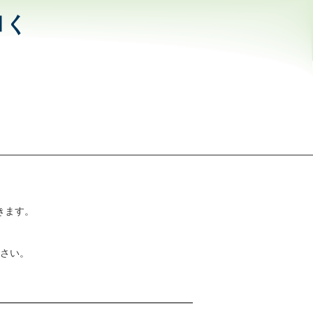
和く
きます。
さい。