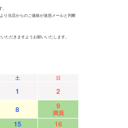
す。
等により当店からのご連絡が迷惑メールと判断
せいただきますようお願いいたします。
土
日
1
2
9
8
満員
15
16