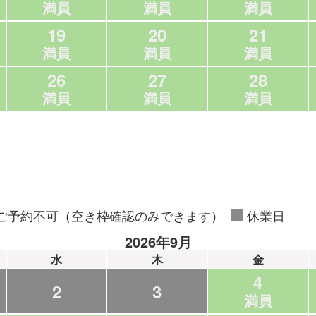
満員
満員
満員
19
20
21
満員
満員
満員
26
27
28
満員
満員
満員
ご予約不可（空き枠確認のみできます）
休業日
2026年9月
水
木
金
4
2
3
満員