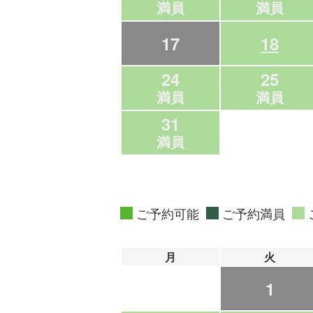
満員
満員
17
18
24
25
満員
満員
31
満員
ご予約可能
ご予約満員
月
火
1