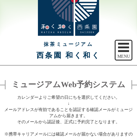
抹茶ミュージアム
西条園 和く和く
MENU
トップ
ミュージアムWeb予約システム
ご予約
カレンダーよりご希望の日にちを選択してください。
アクセス
↓
メールアドレスが有効であることを認証する確認メールがミュージ
注意事項
アムから届きます。
そのメールから認証後、正式に予約完了となります。
休館日のご案内
※携帯キャリアメールには確認メールが届かない場合がありますの