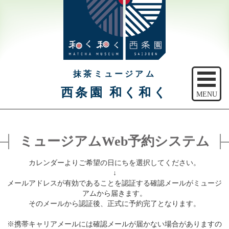
抹茶ミュージアム
西条園 和く和く
MENU
トップ
ミュージアムWeb予約システム
ご予約
カレンダーよりご希望の日にちを選択してください。
アクセス
↓
メールアドレスが有効であることを認証する確認メールがミュージ
注意事項
アムから届きます。
そのメールから認証後、正式に予約完了となります。
休館日のご案内
※携帯キャリアメールには確認メールが届かない場合がありますの