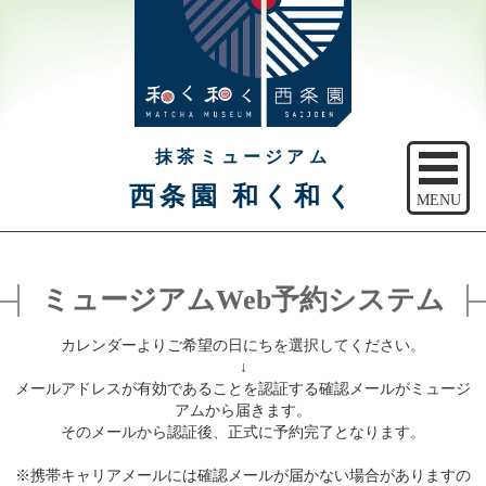
抹茶ミュージアム
西条園 和く和く
MENU
トップ
ミュージアムWeb予約システム
ご予約
カレンダーよりご希望の日にちを選択してください。
アクセス
↓
メールアドレスが有効であることを認証する確認メールがミュージ
注意事項
アムから届きます。
そのメールから認証後、正式に予約完了となります。
休館日のご案内
※携帯キャリアメールには確認メールが届かない場合がありますの