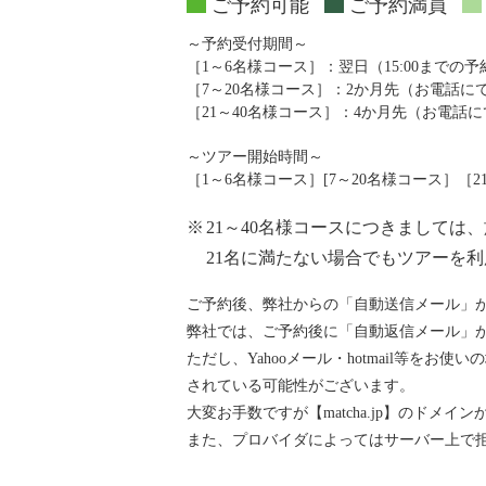
ご予約可能
ご予約満員
～予約受付期間～
［1～6名様コース］：翌日（15:00までの
［7～20名様コース］：2か月先（お電話
［21～40名様コース］：4か月先（お電話
～ツアー開始時間～
［1～6名様コース］[7～20名様コース］［21～4
※
21～40名様コースにつきまして
21名に満たない場合でもツアーを
ご予約後、弊社からの「自動送信メール」
弊社では、ご予約後に「自動返信メール」が『ai
ただし、Yahooメール・hotmail等
されている可能性がございます。
大変お手数ですが【matcha.jp】のド
また、プロバイダによってはサーバー上で