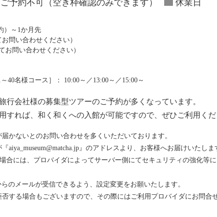
ご予約不可（空き枠確認のみできます）
休業日
予約）～1か月先
にてお問い合わせください）
にてお問い合わせください）
0名様コース］： 10:00～／13:00～／15:00～
は、旅行会社様の募集型ツアーのご予約が多くなっています。
利用すれば、和く和くへの入館が可能ですので、ぜひご利用くだ
が届かないとのお問い合わせを多くいただいております。
ya_museum@matcha.jp』のアドレスより、お客様へお届けいたしま
をお使いの場合には、プロバイダによってサーバー側にてセキュリティの強化
メインからのメールが受信できるよう、設定変更をお願いたします。
拒否する場合もございますので、その際にはご利用プロバイダにお問合