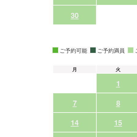
30
ご予約可能
ご予約満員
月
火
1
7
8
14
15