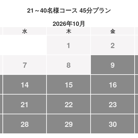
21～40名様コース 45分プラン
2026年10月
水
木
金
1
2
7
8
9
14
15
16
21
22
23
28
29
30