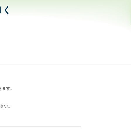
和く
きます。
さい。