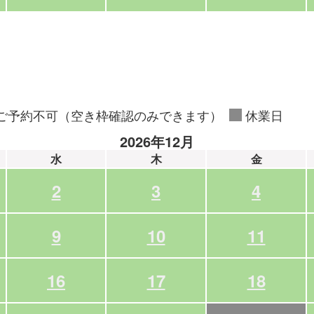
ご予約不可（空き枠確認のみできます）
休業日
2026年12月
水
木
金
2
3
4
9
10
11
16
17
18