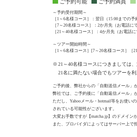
ご予約可能
ご予約満員
～予約受付期間～
［1～6名様コース］：翌日（15:00までの
［7～20名様コース］：2か月先（お電話
［21～40名様コース］：4か月先（お電話
～ツアー開始時間～
［1～6名様コース］[7～20名様コース］［21～4
※
21～40名様コースにつきまして
21名に満たない場合でもツアーを
ご予約後、弊社からの「自動送信メール」
弊社では、ご予約後に「自動返信メール」が『ai
ただし、Yahooメール・hotmail等
されている可能性がございます。
大変お手数ですが【matcha.jp】のド
また、プロバイダによってはサーバー上で