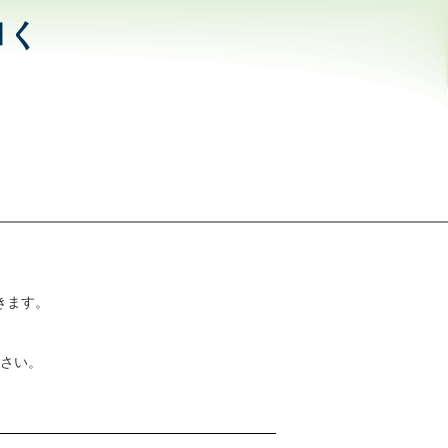
和く
きます。
さい。