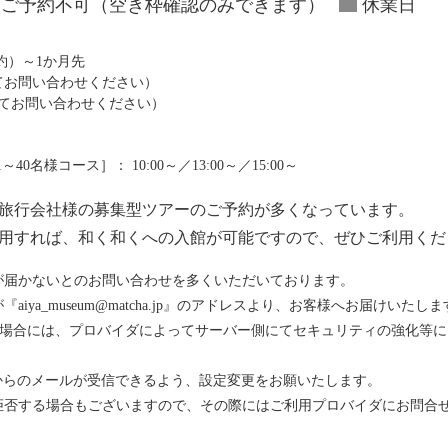
ご予約不可（空き枠確認のみできます）
休業日
予約）～1か月先
にてお問い合わせください）
にてお問い合わせください）
0名様コース］： 10:00～／13:00～／15:00～
は、旅行会社様の募集型ツアーのご予約が多くなっています。
利用すれば、和く和くへの入館が可能ですので、ぜひご利用くだ
が届かないとのお問い合わせを多くいただいております。
ya_museum@matcha.jp』のアドレスより、お客様へお届けいたしま
をお使いの場合には、プロバイダによってサーバー側にてセキュリティの強化
メインからのメールが受信できるよう、設定変更をお願いたします。
拒否する場合もございますので、その際にはご利用プロバイダにお問合