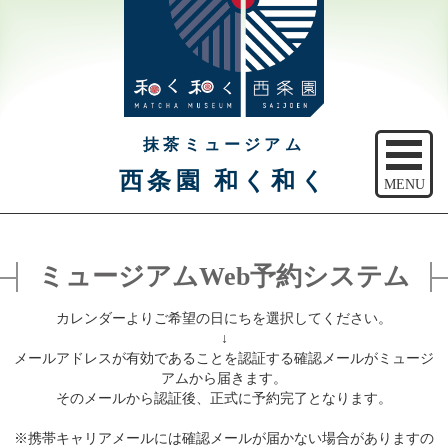
抹茶ミュージアム
西条園 和く和く
MENU
トップ
ミュージアムWeb予約システム
ご予約
カレンダーよりご希望の日にちを選択してください。
アクセス
↓
メールアドレスが有効であることを認証する確認メールがミュージ
注意事項
アムから届きます。
そのメールから認証後、正式に予約完了となります。
休館日のご案内
※携帯キャリアメールには確認メールが届かない場合がありますの