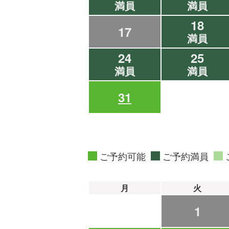
満員
満員
18
17
満員
24
25
満員
満員
31
ご予約可能
ご予約満員
月
火
1