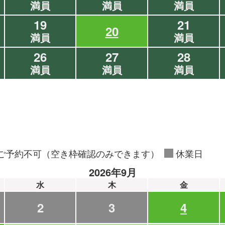
満員
満員
満員
19
21
20
満員
満員
26
27
28
満員
満員
満員
ご予約不可（空き枠確認のみできます）
休業日
2026年9月
水
木
金
2
3
4