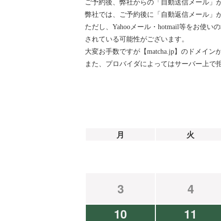
ご予約後、弊社からの「自動送信メール」
弊社では、ご予約後に「自動返信メール」が『ai
ただし、Yahooメール・hotmail等
されている可能性がございます。
大変お手数ですが【matcha.jp】のド
また、プロバイダによってはサーバー上で
月
火
3
4
10
11