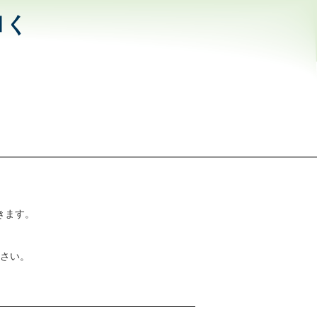
和く
きます。
さい。