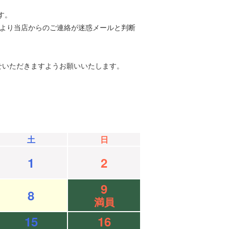
す。
等により当店からのご連絡が迷惑メールと判断
せいただきますようお願いいたします。
土
日
1
2
9
8
満員
15
16