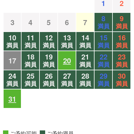
1
2
8
9
3
4
5
6
7
満員
満員
10
11
12
13
14
15
16
満員
満員
満員
満員
満員
満員
満員
18
19
21
22
23
17
20
満員
満員
満員
満員
満員
24
25
26
27
28
29
30
満員
満員
満員
満員
満員
満員
満員
31
ご予約可能
ご予約満員