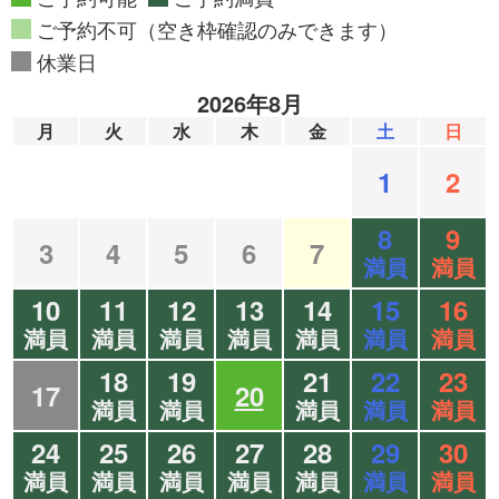
ご予約不可（空き枠確認のみできます）
休業日
2026年8月
月
火
水
木
金
土
日
1
2
8
9
3
4
5
6
7
満員
満員
10
11
12
13
14
15
16
満員
満員
満員
満員
満員
満員
満員
18
19
21
22
23
17
20
満員
満員
満員
満員
満員
24
25
26
27
28
29
30
満員
満員
満員
満員
満員
満員
満員