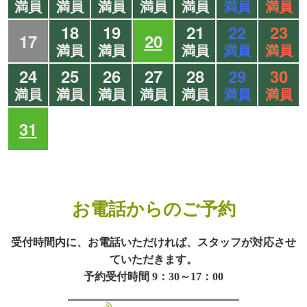
満員
満員
満員
満員
満員
満員
満員
18
19
21
22
23
17
20
満員
満員
満員
満員
満員
24
25
26
27
28
29
30
満員
満員
満員
満員
満員
満員
満員
31
お電話からのご予約
受付時間内に、お電話いただければ、スタッフが対応させ
ていただきます。
予約受付時間 9：30～17：00