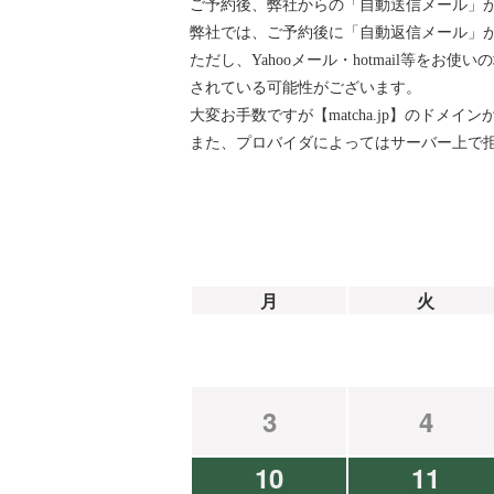
ご予約後、弊社からの「自動送信メール」
弊社では、ご予約後に「自動返信メール」が『ai
ただし、Yahooメール・hotmail等
されている可能性がございます。
大変お手数ですが【matcha.jp】のド
また、プロバイダによってはサーバー上で
月
火
3
4
10
11