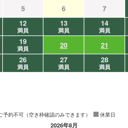
5
6
7
12
13
14
満員
満員
満員
19
20
21
満員
26
27
28
満員
満員
満員
ご予約不可（空き枠確認のみできます）
休業日
2026年8月