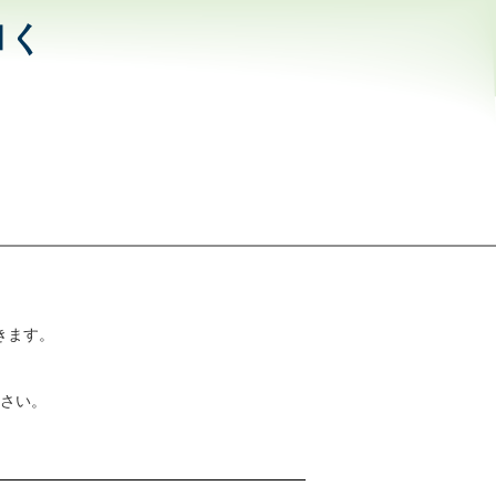
和く
きます。
さい。