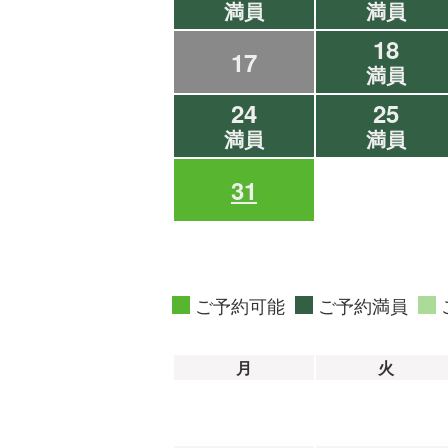
満員
満員
18
17
満員
24
25
満員
満員
31
ご予約可能
ご予約満員
月
火