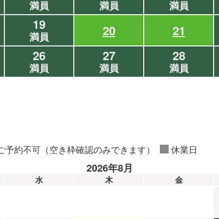
満員
満員
満員
19
20
21
満員
26
27
28
満員
満員
満員
ご予約不可（空き枠確認のみできます）
休業日
2026年8月
水
木
金