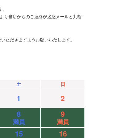
す。
等により当店からのご連絡が迷惑メールと判断
せいただきますようお願いいたします。
土
日
1
2
8
9
満員
満員
15
16