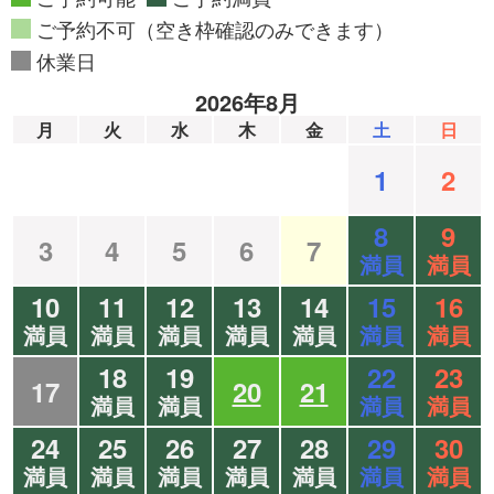
ご予約不可（空き枠確認のみできます）
休業日
2026年8月
月
火
水
木
金
土
日
1
2
8
9
3
4
5
6
7
満員
満員
10
11
12
13
14
15
16
満員
満員
満員
満員
満員
満員
満員
18
19
22
23
17
20
21
満員
満員
満員
満員
24
25
26
27
28
29
30
満員
満員
満員
満員
満員
満員
満員