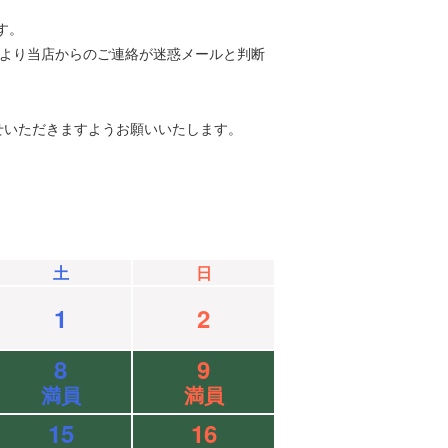
す。
等により当店からのご連絡が迷惑メールと判断
せいただきますようお願いいたします。
土
日
1
2
8
9
満員
満員
15
16