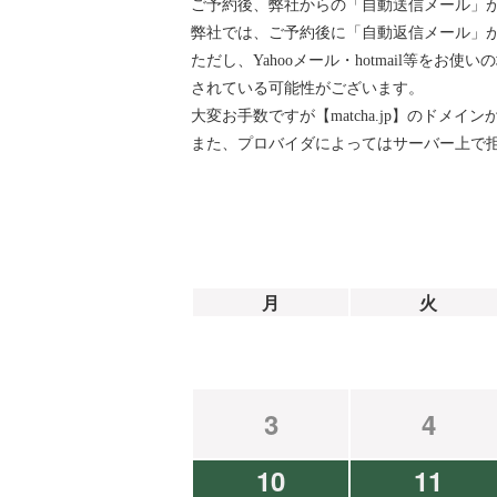
ご予約後、弊社からの「自動送信メール」
弊社では、ご予約後に「自動返信メール」が『ai
ただし、Yahooメール・hotmail等
されている可能性がございます。
大変お手数ですが【matcha.jp】のド
また、プロバイダによってはサーバー上で
月
火
3
4
10
11