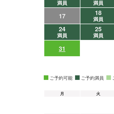
満員
満員
18
17
満員
24
25
満員
満員
31
ご予約可能
ご予約満員
月
火