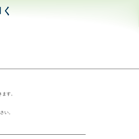
和く
きます。
さい。