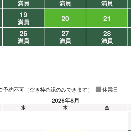
満員
満員
満員
19
20
21
満員
26
27
28
満員
満員
満員
ご予約不可（空き枠確認のみできます）
休業日
2026年8月
水
木
金