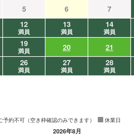
5
6
7
12
13
14
満員
満員
満員
19
20
21
満員
26
27
28
満員
満員
満員
ご予約不可（空き枠確認のみできます）
休業日
2026年8月