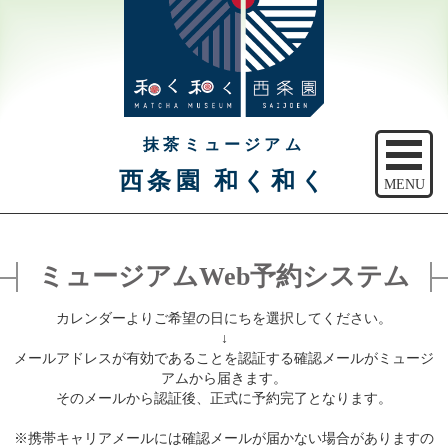
抹茶ミュージアム
西条園 和く和く
MENU
トップ
ミュージアムWeb予約システム
ご予約
カレンダーよりご希望の日にちを選択してください。
アクセス
↓
メールアドレスが有効であることを認証する確認メールがミュージ
注意事項
アムから届きます。
そのメールから認証後、正式に予約完了となります。
休館日のご案内
※携帯キャリアメールには確認メールが届かない場合がありますの