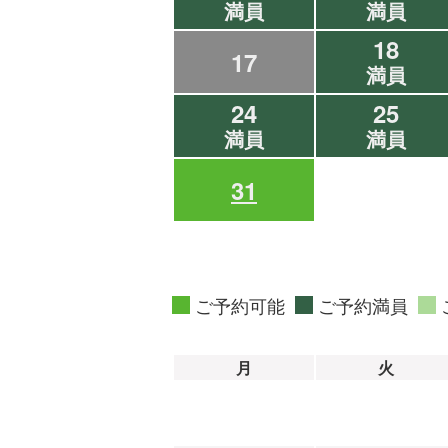
満員
満員
18
17
満員
24
25
満員
満員
31
ご予約可能
ご予約満員
月
火