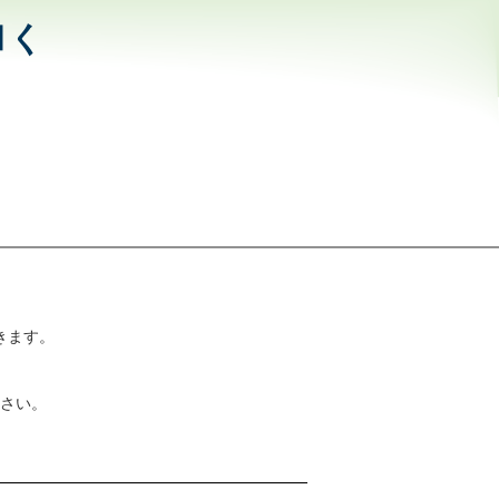
和く
きます。
さい。