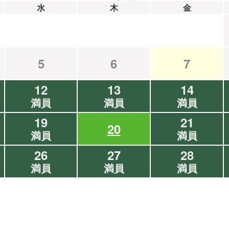
水
木
金
5
6
7
12
13
14
満員
満員
満員
19
21
20
満員
満員
26
27
28
満員
満員
満員