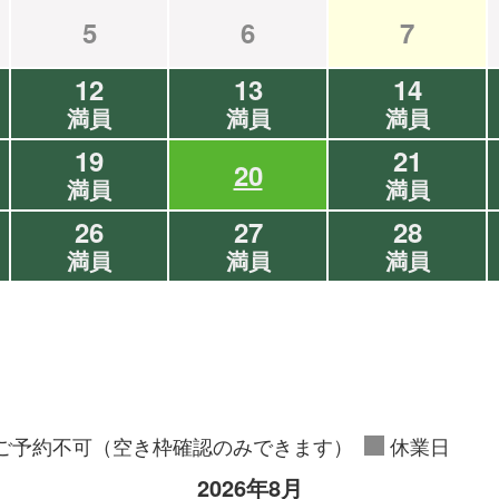
5
6
7
12
13
14
満員
満員
満員
19
21
20
満員
満員
26
27
28
満員
満員
満員
ご予約不可（空き枠確認のみできます）
休業日
2026年8月