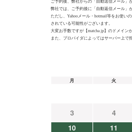
ご予約後、弊社からの「自動送信メール」
弊社では、ご予約後に「自動返信メール」が『ai
ただし、Yahooメール・hotmail等
されている可能性がございます。
大変お手数ですが【matcha.jp】のド
また、プロバイダによってはサーバー上で
月
火
3
4
10
11