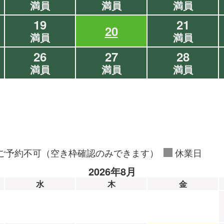
満員
満員
満員
19
21
20
満員
満員
26
27
28
満員
満員
満員
ご予約不可（空き枠確認のみできます）
休業日
2026年8月
水
木
金