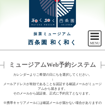
抹茶ミュージアム
西条園 和く和く
MENU
トップ
ミュージアムWeb予約システム
ご予約
カレンダーよりご希望の日にちを選択してください。
アクセス
↓
メールアドレスが有効であることを認証する確認メールがミュージ
注意事項
アムから届きます。
そのメールから認証後、正式に予約完了となります。
休館日のご案内
※携帯キャリアメールには確認メールが届かない場合がありますの