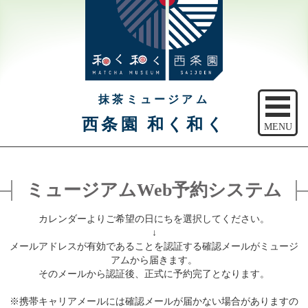
抹茶ミュージアム
西条園 和く和く
MENU
トップ
ミュージアムWeb予約システム
ご予約
カレンダーよりご希望の日にちを選択してください。
アクセス
↓
メールアドレスが有効であることを認証する確認メールがミュージ
注意事項
アムから届きます。
そのメールから認証後、正式に予約完了となります。
休館日のご案内
※携帯キャリアメールには確認メールが届かない場合がありますの