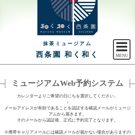
抹茶ミュージアム
西条園 和く和く
MENU
トップ
ミュージアムWeb予約システム
ご予約
カレンダーよりご希望の日にちを選択してください。
アクセス
↓
メールアドレスが有効であることを認証する確認メールがミュージ
注意事項
アムから届きます。
そのメールから認証後、正式に予約完了となります。
休館日のご案内
※携帯キャリアメールには確認メールが届かない場合がありますの