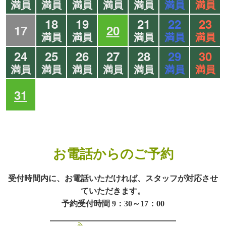
満員
満員
満員
満員
満員
満員
満員
18
19
21
22
23
17
20
満員
満員
満員
満員
満員
24
25
26
27
28
29
30
満員
満員
満員
満員
満員
満員
満員
31
お電話からのご予約
受付時間内に、お電話いただければ、スタッフが対応させ
ていただきます。
予約受付時間 9：30～17：00