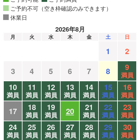
ご予約不可（空き枠確認のみできます）
休業日
2026年8月
月
火
水
木
金
土
日
1
2
9
3
4
5
6
7
8
満員
10
11
12
13
14
15
16
満員
満員
満員
満員
満員
満員
満員
18
19
21
22
23
17
20
満員
満員
満員
満員
満員
24
25
26
27
28
29
30
満員
満員
満員
満員
満員
満員
満員