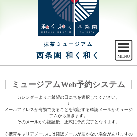
抹茶ミュージアム
西条園 和く和く
MENU
トップ
ミュージアムWeb予約システム
ご予約
カレンダーよりご希望の日にちを選択してください。
アクセス
↓
メールアドレスが有効であることを認証する確認メールがミュージ
注意事項
アムから届きます。
そのメールから認証後、正式に予約完了となります。
休館日のご案内
※携帯キャリアメールには確認メールが届かない場合がありますの