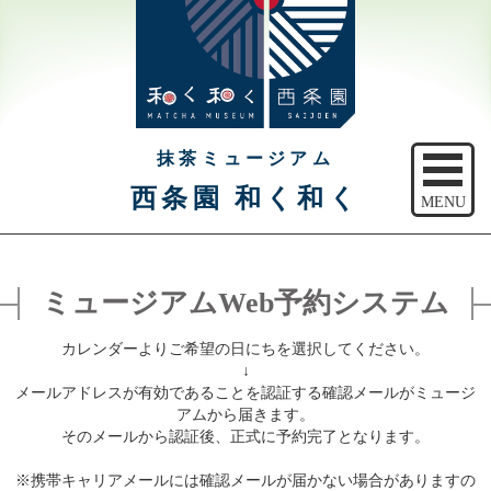
抹茶ミュージアム
西条園 和く和く
MENU
トップ
ミュージアムWeb予約システム
ご予約
カレンダーよりご希望の日にちを選択してください。
アクセス
↓
メールアドレスが有効であることを認証する確認メールがミュージ
注意事項
アムから届きます。
そのメールから認証後、正式に予約完了となります。
休館日のご案内
※携帯キャリアメールには確認メールが届かない場合がありますの