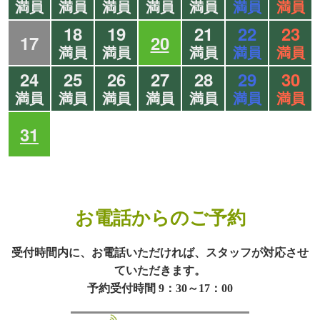
満員
満員
満員
満員
満員
満員
満員
18
19
21
22
23
17
20
満員
満員
満員
満員
満員
24
25
26
27
28
29
30
満員
満員
満員
満員
満員
満員
満員
31
お電話からのご予約
受付時間内に、お電話いただければ、スタッフが対応させ
ていただきます。
予約受付時間 9：30～17：00