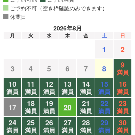
ご予約不可（空き枠確認のみできます）
休業日
2026年8月
月
火
水
木
金
土
日
1
2
9
3
4
5
6
7
8
満員
10
11
12
13
14
15
16
満員
満員
満員
満員
満員
満員
満員
18
19
21
22
23
17
20
満員
満員
満員
満員
満員
24
25
26
27
28
29
30
満員
満員
満員
満員
満員
満員
満員