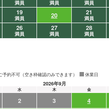
満員
満員
満員
19
21
20
満員
満員
26
27
28
満員
満員
満員
ご予約不可（空き枠確認のみできます）
休業日
2026年9月
水
木
金
2
3
4