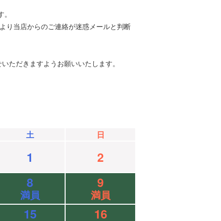
す。
等により当店からのご連絡が迷惑メールと判断
せいただきますようお願いいたします。
土
日
1
2
8
9
満員
満員
15
16