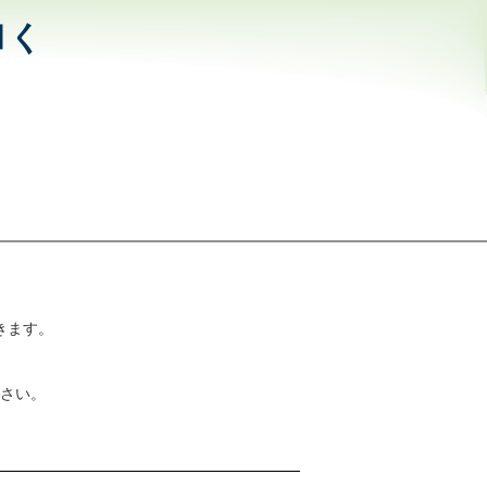
和く
きます。
さい。