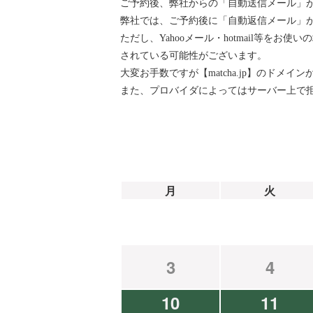
ご予約後、弊社からの「自動送信メール」
弊社では、ご予約後に「自動返信メール」が『ai
ただし、Yahooメール・hotmail等
されている可能性がございます。
大変お手数ですが【matcha.jp】のド
また、プロバイダによってはサーバー上で
月
火
3
4
10
11