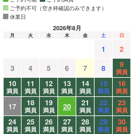
ご予約不可（空き枠確認のみできます）
休業日
2026年8月
月
火
水
木
金
土
日
1
2
9
3
4
5
6
7
8
満員
10
11
12
13
14
15
16
満員
満員
満員
満員
満員
満員
満員
18
19
21
22
23
17
20
満員
満員
満員
満員
満員
24
25
26
27
28
29
30
満員
満員
満員
満員
満員
満員
満員