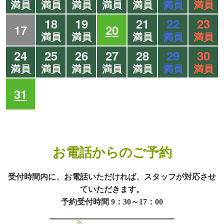
満員
満員
満員
満員
満員
満員
満員
18
19
21
22
23
17
20
満員
満員
満員
満員
満員
24
25
26
27
28
29
30
満員
満員
満員
満員
満員
満員
満員
31
お電話からのご予約
受付時間内に、お電話いただければ、スタッフが対応させ
ていただきます。
予約受付時間 9：30～17：00