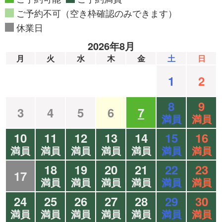
ご予約不可（空き枠確認のみできます）
休業日
2026年8月
月
火
水
木
金
土
日
1
2
8
9
3
4
5
6
7
満員
満員
10
11
12
13
14
15
16
満員
満員
満員
満員
満員
満員
満員
18
19
20
21
22
23
17
満員
満員
満員
満員
満員
満員
24
25
26
27
28
29
30
満員
満員
満員
満員
満員
満員
満員