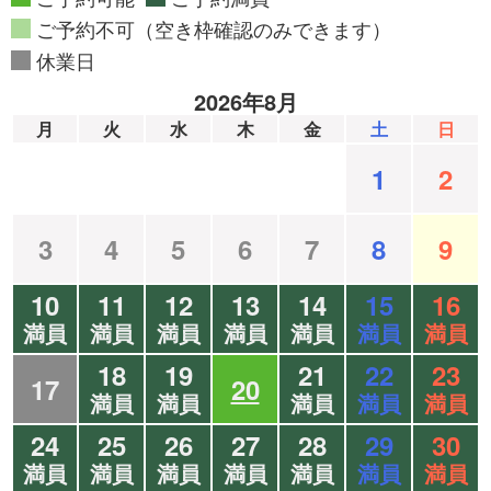
ご予約不可（空き枠確認のみできます）
休業日
2026年8月
月
火
水
木
金
土
日
1
2
3
4
5
6
7
8
9
10
11
12
13
14
15
16
満員
満員
満員
満員
満員
満員
満員
18
19
21
22
23
17
20
満員
満員
満員
満員
満員
24
25
26
27
28
29
30
満員
満員
満員
満員
満員
満員
満員