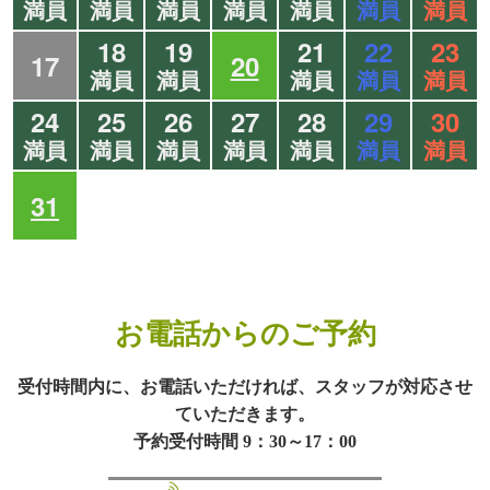
満員
満員
満員
満員
満員
満員
満員
18
19
21
22
23
17
20
満員
満員
満員
満員
満員
24
25
26
27
28
29
30
満員
満員
満員
満員
満員
満員
満員
31
お電話からのご予約
受付時間内に、お電話いただければ、スタッフが対応させ
ていただきます。
予約受付時間 9：30～17：00