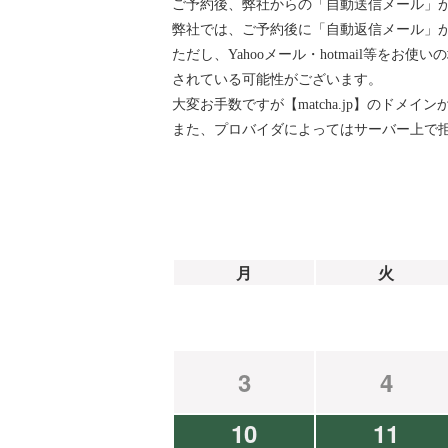
ご予約後、弊社からの「自動送信メール」
弊社では、ご予約後に「自動返信メール」が『ai
ただし、Yahooメール・hotmail等
されている可能性がございます。
大変お手数ですが【matcha.jp】のド
また、プロバイダによってはサーバー上で
月
火
3
4
10
11