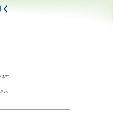
和く
きます。
さい。