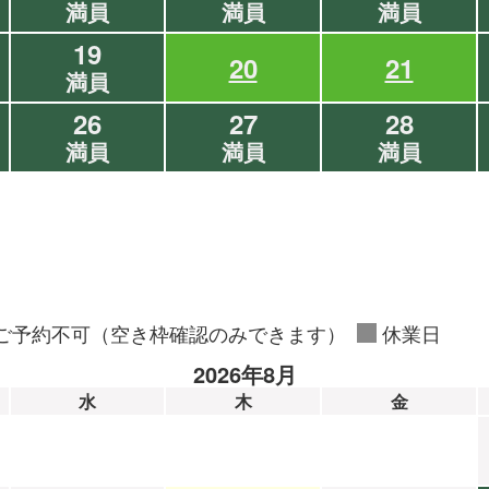
満員
満員
満員
19
20
21
満員
26
27
28
満員
満員
満員
ご予約不可（空き枠確認のみできます）
休業日
2026年8月
水
木
金