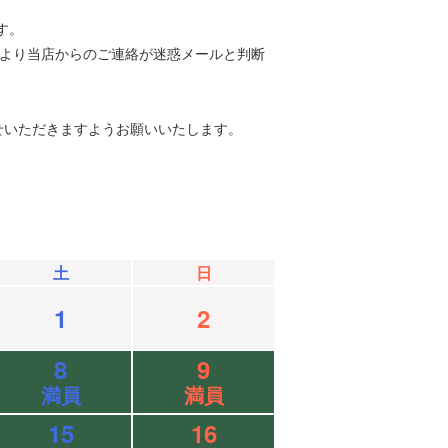
す。
等により当店からのご連絡が迷惑メールと判断
せいただきますようお願いいたします。
土
日
1
2
8
9
満員
満員
15
16