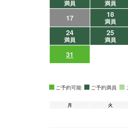
満員
満員
18
17
満員
24
25
満員
満員
31
ご予約可能
ご予約満員
月
火