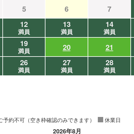
5
6
7
12
13
14
満員
満員
満員
19
20
21
満員
26
27
28
満員
満員
満員
ご予約不可（空き枠確認のみできます）
休業日
2026年8月