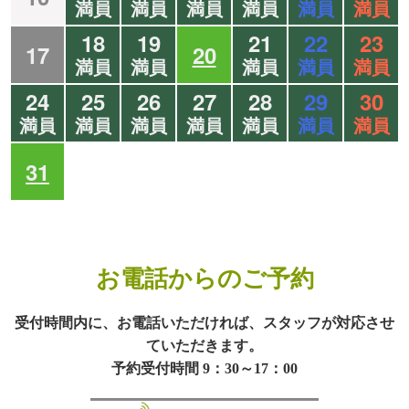
満員
満員
満員
満員
満員
満員
18
19
21
22
23
17
20
満員
満員
満員
満員
満員
24
25
26
27
28
29
30
満員
満員
満員
満員
満員
満員
満員
31
お電話からのご予約
受付時間内に、お電話いただければ、スタッフが対応させ
ていただきます。
予約受付時間 9：30～17：00