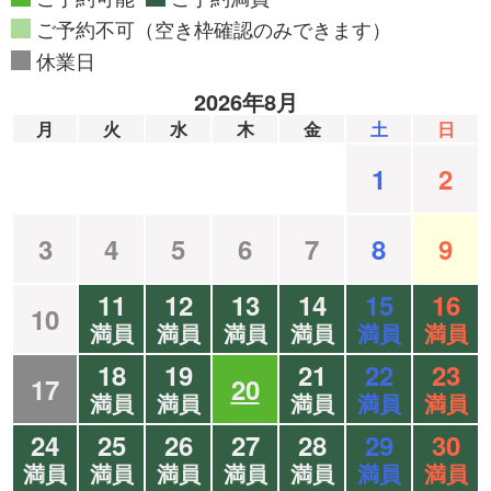
ご予約不可（空き枠確認のみできます）
休業日
2026年8月
月
火
水
木
金
土
日
1
2
3
4
5
6
7
8
9
11
12
13
14
15
16
10
満員
満員
満員
満員
満員
満員
18
19
21
22
23
17
20
満員
満員
満員
満員
満員
24
25
26
27
28
29
30
満員
満員
満員
満員
満員
満員
満員