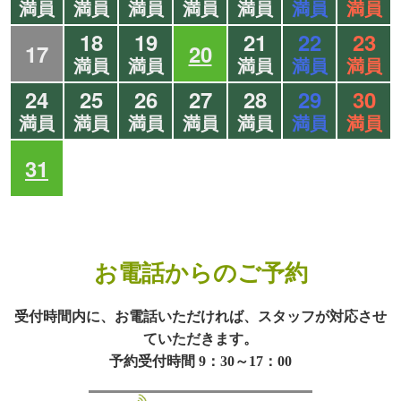
満員
満員
満員
満員
満員
満員
満員
18
19
21
22
23
17
20
満員
満員
満員
満員
満員
24
25
26
27
28
29
30
満員
満員
満員
満員
満員
満員
満員
31
お電話からのご予約
受付時間内に、お電話いただければ、スタッフが対応させ
ていただきます。
予約受付時間 9：30～17：00