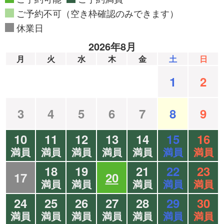
ご予約不可（空き枠確認のみできます）
休業日
2026年8月
月
火
水
木
金
土
日
1
2
3
4
5
6
7
8
9
10
11
12
13
14
15
16
満員
満員
満員
満員
満員
満員
満員
18
19
21
22
23
17
20
満員
満員
満員
満員
満員
24
25
26
27
28
29
30
満員
満員
満員
満員
満員
満員
満員