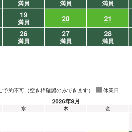
満員
満員
満員
19
20
21
満員
26
27
28
満員
満員
満員
ご予約不可（空き枠確認のみできます）
休業日
2026年8月
水
木
金