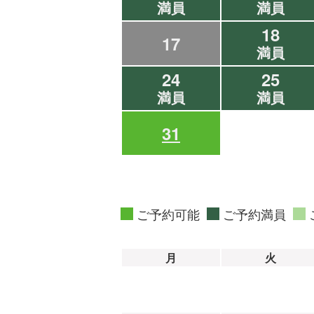
満員
満員
18
17
満員
24
25
満員
満員
31
ご予約可能
ご予約満員
月
火