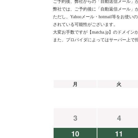
ご予約後、弊社からの「自動送信メール」
弊社では、ご予約後に「自動返信メール」が『ai
ただし、Yahooメール・hotmail等
されている可能性がございます。
大変お手数ですが【matcha.jp】のド
また、プロバイダによってはサーバー上で
月
火
3
4
10
11