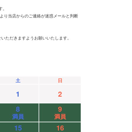
す。
等により当店からのご連絡が迷惑メールと判断
せいただきますようお願いいたします。
土
日
1
2
8
9
満員
満員
15
16