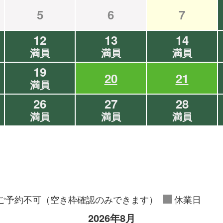
5
6
7
12
13
14
満員
満員
満員
19
20
21
満員
26
27
28
満員
満員
満員
ご予約不可（空き枠確認のみできます）
休業日
2026年8月