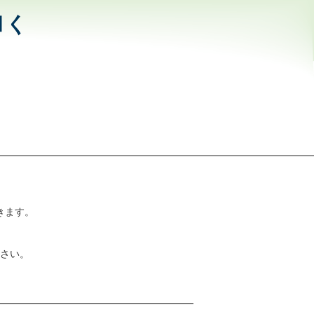
和く
きます。
さい。