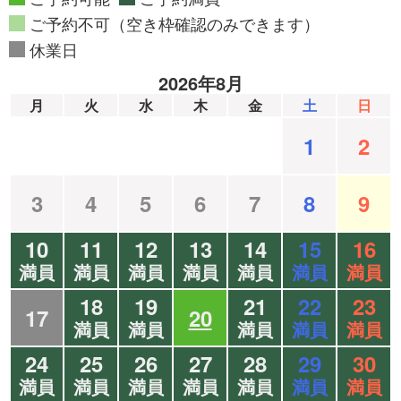
ご予約不可（空き枠確認のみできます）
休業日
2026年8月
月
火
水
木
金
土
日
1
2
3
4
5
6
7
8
9
10
11
12
13
14
15
16
満員
満員
満員
満員
満員
満員
満員
18
19
21
22
23
17
20
満員
満員
満員
満員
満員
24
25
26
27
28
29
30
満員
満員
満員
満員
満員
満員
満員