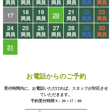
満員
満員
満員
満員
満員
満員
満員
18
19
21
22
23
17
20
満員
満員
満員
満員
満員
24
25
26
27
28
29
30
満員
満員
満員
満員
満員
満員
満員
31
お電話からのご予約
受付時間内に、お電話いただければ、スタッフが対応させ
ていただきます。
予約受付時間 9：30～17：00