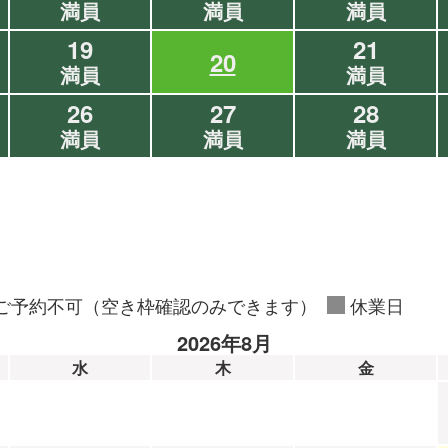
満員
満員
満員
19
21
20
満員
満員
26
27
28
満員
満員
満員
ご予約不可（空き枠確認のみできます）
休業日
2026年8月
水
木
金