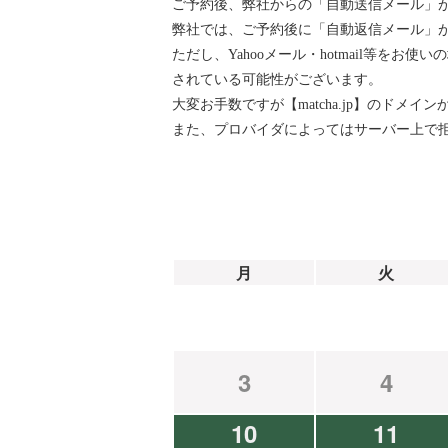
ご予約後、弊社からの「自動送信メール」
弊社では、ご予約後に「自動返信メール」が『ai
ただし、Yahooメール・hotmail等
されている可能性がございます。
大変お手数ですが【matcha.jp】のド
また、プロバイダによってはサーバー上で
月
火
3
4
10
11