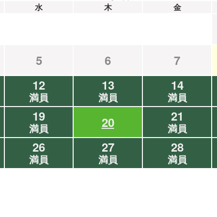
水
木
金
5
6
7
12
13
14
満員
満員
満員
19
21
20
満員
満員
26
27
28
満員
満員
満員