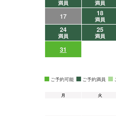
満員
満員
18
17
満員
24
25
満員
満員
31
ご予約可能
ご予約満員
月
火