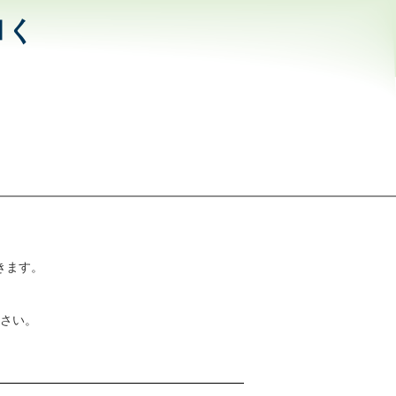
和く
きます。
さい。