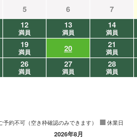
5
6
7
12
13
14
満員
満員
満員
19
21
20
満員
満員
26
27
28
満員
満員
満員
ご予約不可（空き枠確認のみできます）
休業日
2026年8月