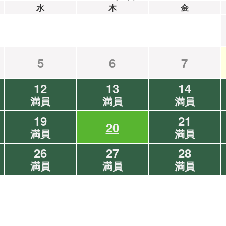
水
木
金
5
6
7
12
13
14
満員
満員
満員
19
21
20
満員
満員
26
27
28
満員
満員
満員