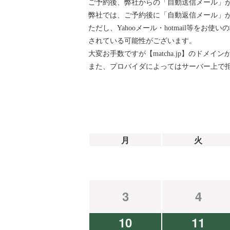
ご予約後、弊社からの「自動送信メール」
弊社では、ご予約後に「自動返信メール」が『ai
ただし、Yahooメール・hotmail等
されている可能性がございます。
大変お手数ですが【matcha.jp】のド
また、プロバイダによってはサーバー上で
月
火
3
4
10
11