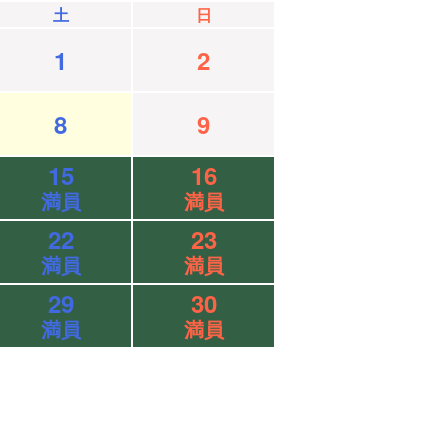
土
日
1
2
8
9
15
16
満員
満員
22
23
満員
満員
29
30
満員
満員