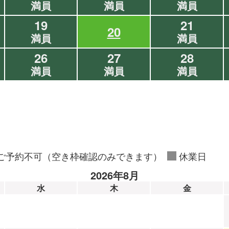
満員
満員
満員
19
21
20
満員
満員
26
27
28
満員
満員
満員
ご予約不可（空き枠確認のみできます）
休業日
2026年8月
水
木
金