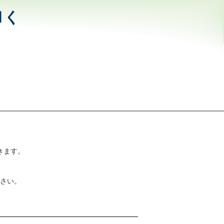
和く
きます。
さい。