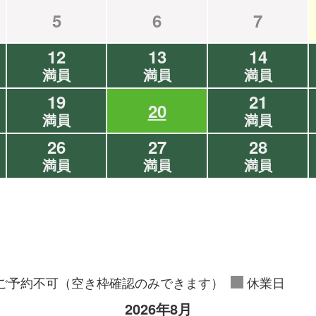
5
6
7
12
13
14
満員
満員
満員
19
21
20
満員
満員
26
27
28
満員
満員
満員
ご予約不可（空き枠確認のみできます）
休業日
2026年8月