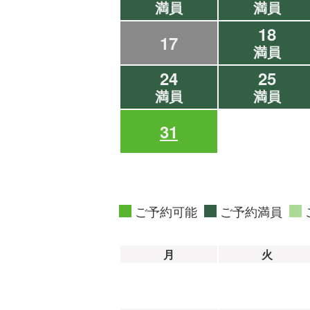
満員
満員
18
17
満員
24
25
満員
満員
31
ご予約可能
ご予約満員
月
火